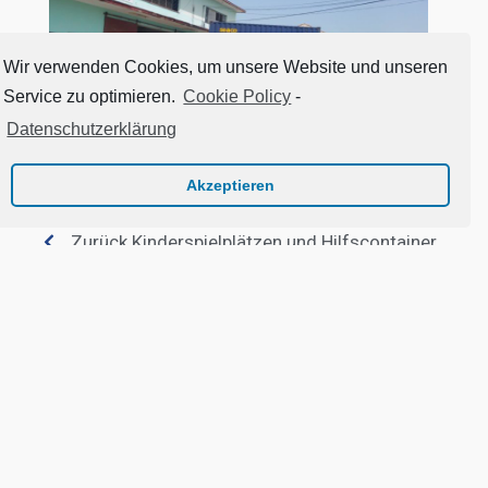
Wir verwenden Cookies, um unsere Website und unseren
Service zu optimieren.
Cookie Policy
-
Datenschutzerklärung
Akzeptieren
Zurück Kinderspielplätzen und Hilfscontainer
près de
„Depuis sa
„Camaqui
création en 2001,
solide ga
to
je suis
les fond
une aide
ambassadrice de
sont